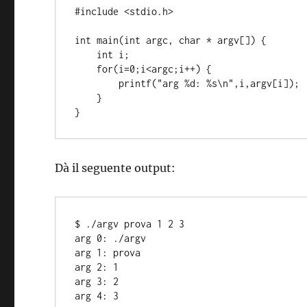
#include <stdio.h>

int main(int argc, char * argv[]) {

    int i;

    for(i=0;i<argc;i++) {

        printf("arg %d: %s\n",i,argv[i]);

    }

Dà il seguente output:
$ ./argv prova 1 2 3

arg 0: ./argv

arg 1: prova

arg 2: 1

arg 3: 2
