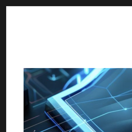
Secgroup @ Ca' Foscari