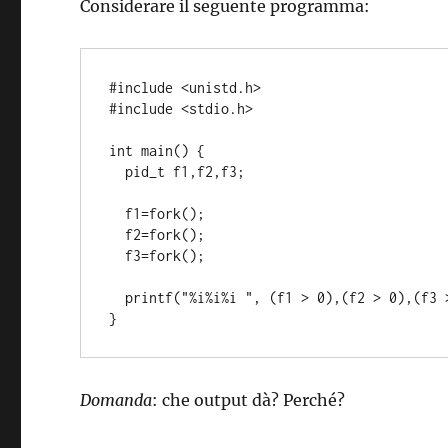
Considerare il seguente programma:
#include <unistd.h>

#include <stdio.h>

int main() {

  pid_t f1,f2,f3;

  f1=fork();

  f2=fork();

  f3=fork();

  printf("%i%i%i ", (f1 > 0),(f2 > 0),(f3 > 0)); 

Domanda
: che output dà? Perché?