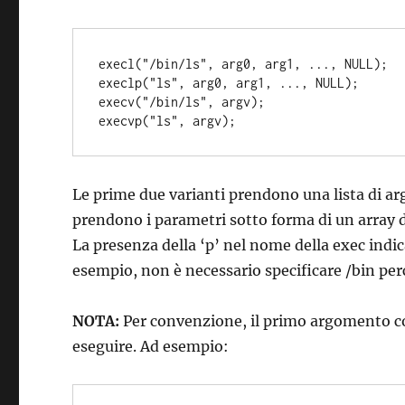
execl("/bin/ls", arg0, arg1, ..., NULL);

execlp("ls", arg0, arg1, ..., NULL);

execv("/bin/ls", argv);

Le prime due varianti prendono una lista di a
prendono i parametri sotto forma di un array 
La presenza della ‘p’ nel nome della exec indica
esempio, non è necessario specificare /bin per
NOTA:
Per convenzione, il primo argomento co
eseguire. Ad esempio: