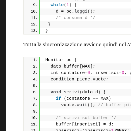
while
(
1
)
{
    d = pc.
leggi
()
;
/* consuma d */
}
}
Tutta la sincronizzazione avviene quindi nel
Monitor pc 
{
  dato buffer
[
MAX
]
;
int
 contatore=
0
, inserisci=
0
, 
  condition piene,vuote;
void
scrivi
(
dato d
)
{
if
(
contatore == MAX
)
      vuote.
wait
()
; 
// buffer pi
/* scrivi sul buffer */
    buffer
[
inserisci
]
 = d;
    inserisci=
(
inserisci+
1
)
%MAX;