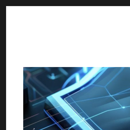
Secgroup @ Ca' Foscari