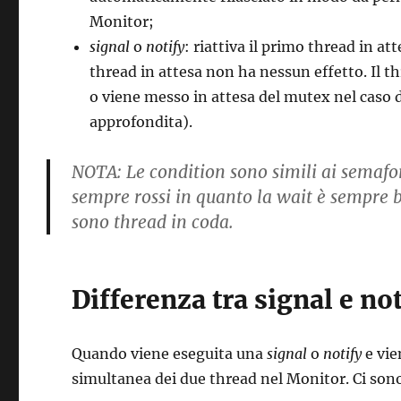
Monitor;
signal
o
notify
: riattiva il primo thread in at
thread in attesa non ha nessun effetto. Il 
o viene messo in attesa del mutex nel caso d
approfondita).
NOTA
: Le condition sono simili ai semaf
sempre rossi
in quanto la wait è sempre bl
sono thread in coda.
Differenza tra signal e not
Quando viene eseguita una
signal
o
notify
e vie
simultanea dei due thread nel Monitor. Ci sono