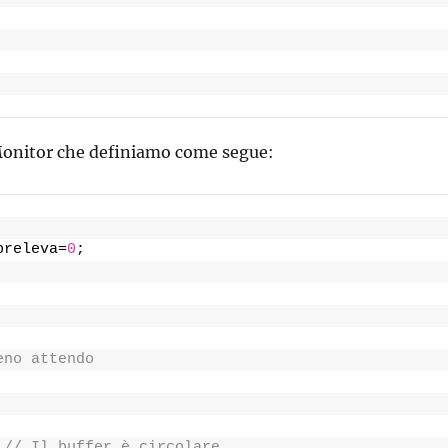
 Monitor che definiamo come segue:
preleva=
0
;
eno attendo
 
// Il buffer è circolare