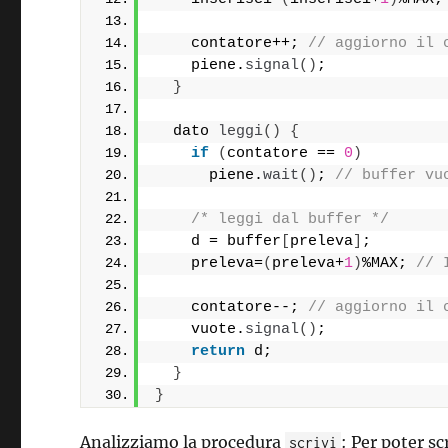
    contatore++; 
// aggiorno il 
    piene.
signal
()
;
}
  dato 
leggi
()
{
if
(
contatore == 
0
)
      piene.
wait
()
; 
// buffer vu
/* leggi dal buffer */
    d = buffer
[
preleva
]
;
    preleva=
(
preleva+
1
)
%MAX; 
// 
    contatore--; 
// aggiorno il 
    vuote.
signal
()
;
return
 d;
}
}
Analizziamo la procedura
: Per poter sc
scrivi