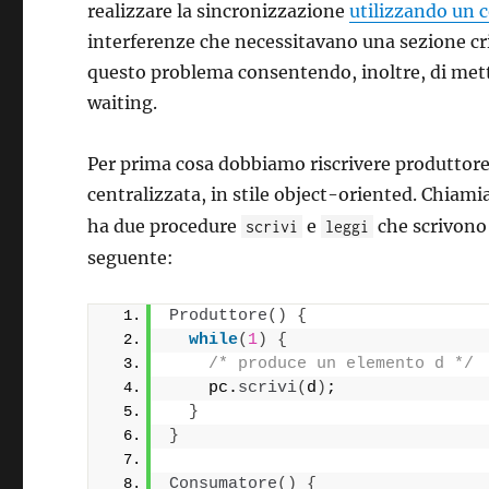
realizzare la sincronizzazione
utilizzando un c
interferenze che necessitavano una sezione cri
questo problema consentendo, inoltre, di mette
waiting.
Per prima cosa dobbiamo riscrivere produttor
centralizzata, in stile object-oriented. Chia
ha due procedure
e
che scrivono e
scrivi
leggi
seguente:
Produttore
()
{
while
(
1
)
{
/* produce un elemento d */
    pc.
scrivi
(
d
)
;
}
}
Consumatore
()
{