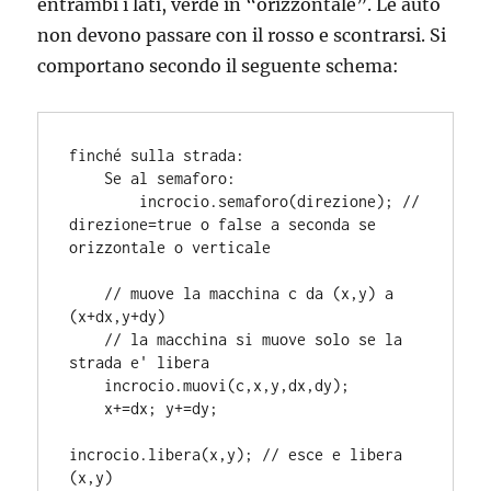
entrambi i lati, verde in “orizzontale”. Le auto
non devono passare con il rosso e scontrarsi. Si
comportano secondo il seguente schema:
finché sulla strada:

    Se al semaforo:

        incrocio.semaforo(direzione); // 
direzione=true o false a seconda se 
orizzontale o verticale

    // muove la macchina c da (x,y) a 
(x+dx,y+dy)

    // la macchina si muove solo se la 
strada e' libera

    incrocio.muovi(c,x,y,dx,dy); 

    x+=dx; y+=dy;

incrocio.libera(x,y); // esce e libera 