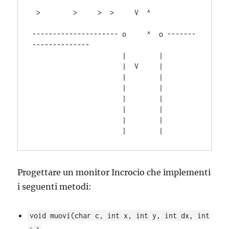
 >        >     >  >     V  ^                         

--------------------- o     ^  o -------
--------------

                      |        |

                      |  V     |                      

                      |        |

                      |        |                      

                      |        |                      

                      |        |

                      |        |                      

Progettare un monitor Incrocio che implementi
i seguenti metodi:
void muovi(char c, int x, int y, int dx, int