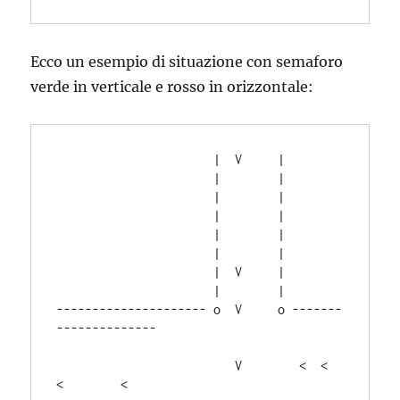
Ecco un esempio di situazione con semaforo
verde in verticale e rosso in orizzontale:
                      |  V     |                      

                      |        |

                      |        |                      

                      |        |

                      |        |                      

                      |        |

                      |  V     |                      

                      |        |

--------------------- o  V     o -------
--------------

                         V        <  <  
<        <    
